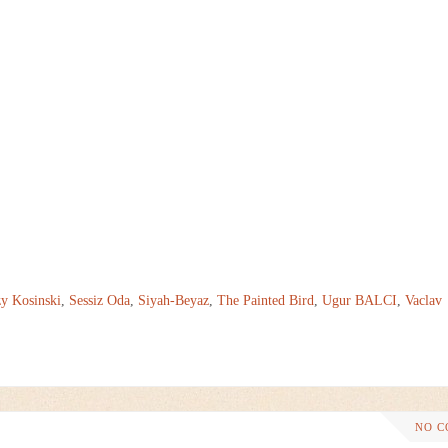
zy Kosinski
,
Sessiz Oda
,
Siyah-Beyaz
,
The Painted Bird
,
Ugur BALCI
,
Vaclav
NO 