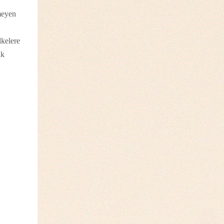
meyen
lkelere
ak