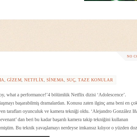
NO 
MA
,
GIZEM
,
NETFLIX
,
SINEMA
,
SUÇ
,
TAZE KONULAR
oy, what a performance!’4 bölümlük Netflix dizisi ‘Adolescence’.
ılaşmayı başarabilmiş dramalardan. Konusu zaten ilginç ama beni en ço
yen tarafları oyunculuk ve kamera tekniği oldu. ‘Alejandro González Iñá
venant’ dan beri bu kadar başarılı kamera takip tekniğini kullanan
miştim. Bu teknik yavaşlamayı nerdeyse imkansız kılıyor o yüzden d