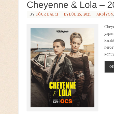
Cheyenne & Lola – 2
BY
UĞUR BALCI
EYLÜL 25, 2021
AKSIYON
Cheye
yapım,
karakt
nerde
konuy
OK