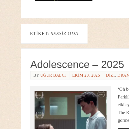
ETIKET:
SESSIZ ODA
Adolescence – 2025
BY
UĞUR BALCI
EKIM 20, 2025
DIZI
,
DRA
‘Oh b
Farkl
etkile
The Re
görme