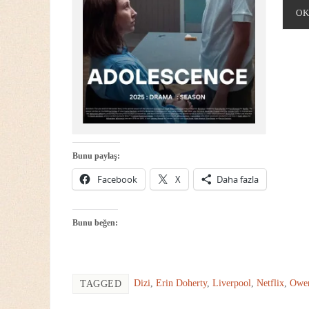
OK
Bunu paylaş:
Facebook
X
Daha fazla
Bunu beğen:
Dizi
,
Erin Doherty
,
Liverpool
,
Netflix
,
Owen
TAGGED