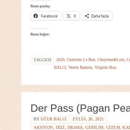
Bunu paylaş:
Facebook
X
Daha fazla
Bunu beğen:
2020
,
Charlotte Le Bon
,
Cheyenne&Lola
,
C
TAGGED
BALCI
,
Veerle Baetens
,
Virginie Brac
Der Pass (Pagan Pea
BY
UĞUR BALCI
EYLÜL 20, 2021
AKSIYON
,
DIZI
,
DRAMA
,
GERILIM
,
GIZEM
,
KA