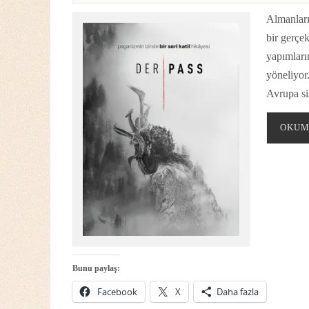
Almanları
bir gerçe
yapımları
yöneliyor.
Avrupa s
OKUM
Bunu paylaş:
Facebook
X
Daha fazla