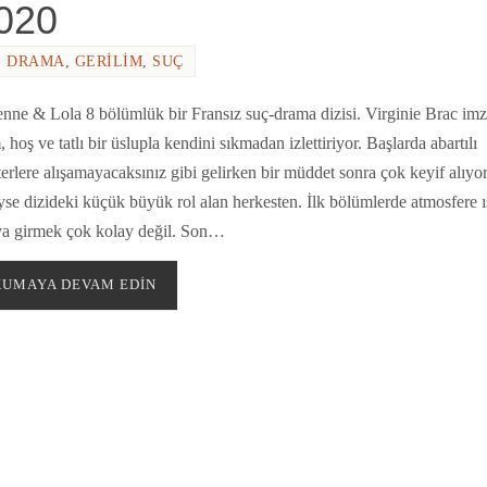
020
,
DRAMA
,
GERILIM
,
SUÇ
nne & Lola 8 bölümlük bir Fransız suç-drama dizisi. Virginie Brac imz
 hoş ve tatlı bir üslupla kendini sıkmadan izlettiriyor. Başlarda abartılı
erlere alışamayacaksınız gibi gelirken bir müddet sonra çok keyif alıy
yse dizideki küçük büyük rol alan herkesten. İlk bölümlerde atmosfere ı
a girmek çok kolay değil. Son…
UMAYA DEVAM EDIN