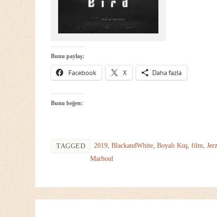
Bunu paylaş:
Facebook
X
Daha fazla
Bunu beğen:
2019
,
BlackandWhite
,
Boyalı Kuş
,
film
,
Jer
TAGGED
Marhoul