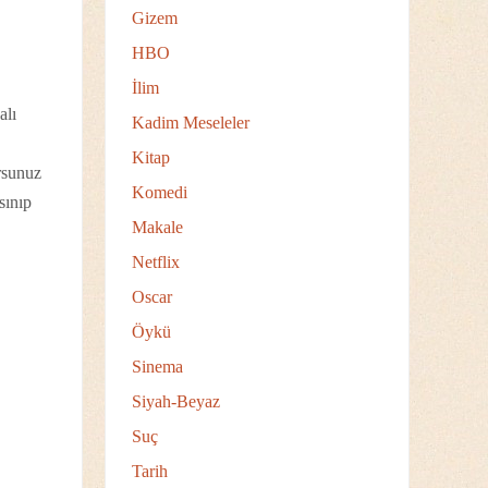
Gizem
HBO
İlim
alı
Kadim Meseleler
Kitap
orsunuz
Komedi
sınıp
Makale
Netflix
Oscar
Öykü
Sinema
Siyah-Beyaz
Suç
Tarih