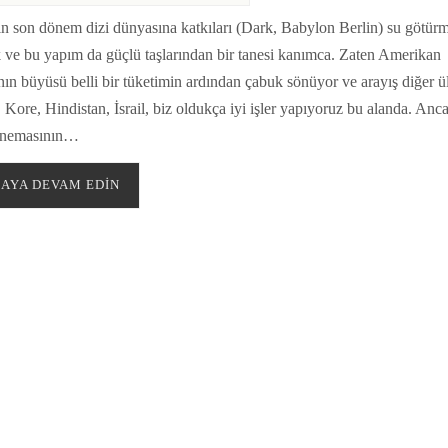
n son dönem dizi dünyasına katkıları (Dark, Babylon Berlin) su götür
k ve bu yapım da güçlü taşlarından bir tanesi kanımca. Zaten Amerikan
nın büyüsü belli bir tüketimin ardından çabuk sönüyor ve arayış diğer ü
 Kore, Hindistan, İsrail, biz oldukça iyi işler yapıyoruz bu alanda. Anc
inemasının…
AYA DEVAM EDIN