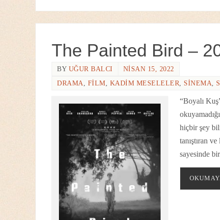
The Painted Bird – 2
BY
UĞUR BALCI
NISAN 15, 2022
DRAMA
,
FILM
,
KADIM MESELELER
,
SINEMA
,
“Boyalı Kuş
okuyamadığım
hiçbir şey b
tanıştıran v
sayesinde bi
OKUMAY