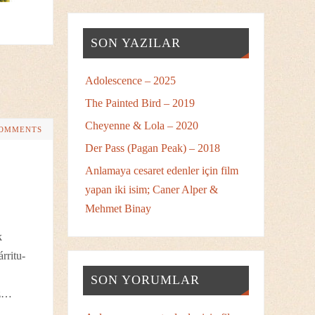
SON YAZILAR
Adolescence – 2025
The Painted Bird – 2019
Cheyenne & Lola – 2020
COMMENTS
Der Pass (Pagan Peak) – 2018
Anlamaya cesaret edenler için film
yapan iki isim; Caner Alper &
Mehmet Binay
k
rritu-
SON YORUMLAR
oz…