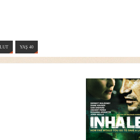
LUT
YAŞ 40