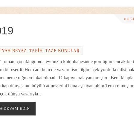
NO 
019
SIYAH-BEYAZ
,
TARIH
,
TAZE KONULAR
” romanı çocukluğumda evimizin kütüphanesinde gördüğüm ancak bir t
 bir eserdi. Hem adı hem de yazarın ismi ilgimi çekiyordu kendisi ha
ilmememe rağmen fakat olmadı. O kapıyı aralayamamıştım. Beni kitapla
e kitap dünyasının büyülü atmosferini bana aşılayan abim Tema olmuştu
rçok dünya yazarıyla…
A DEVAM EDIN